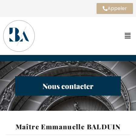
Appeler
Aller
au
contenu
Nous contacter
Maître Emmanuelle BALDUIN